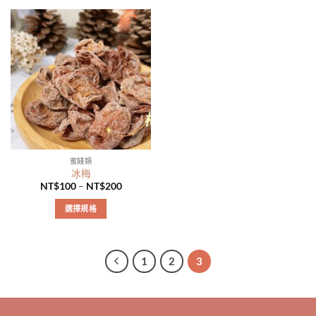
蜜餞類
冰梅
NT$
100
–
NT$
200
選擇規格
此
產
品
1
2
3
有
多
種
款