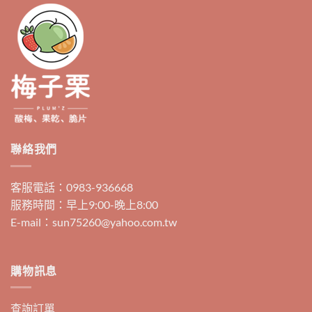
式。
可
在
產
品
頁
面
選
擇
選
聯絡我們
項
客服電話：0983-936668
服務時間：早上9:00-晚上8:00
E-mail：sun75260@yahoo.com.tw
購物訊息
查詢訂單