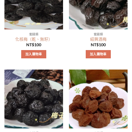
蜜餞類
蜜餞類
化核梅（乾、無籽）
紹興酒梅
NT$
100
NT$
100
加入購物車
加入購物車