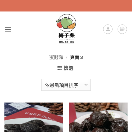
Skip
to
content
蜜餞類
/
頁面 3
篩選