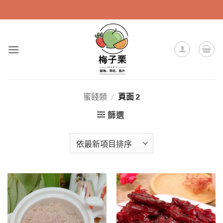
Skip
to
content
蜜餞類
/
頁面 2
篩選