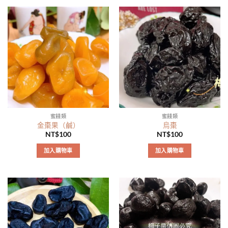
產
品
有
多
種
款
式。
可
在
產
品
蜜餞類
蜜餞類
頁
金棗果（鹹）
烏棗
面
NT$
100
NT$
100
選
加入購物車
加入購物車
擇
選
項