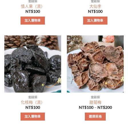
蜜餞類
蜜餞類
情人果（濕）
大仙李
NT$
100
NT$
100
加入購物車
加入購物車
蜜餞類
蜜餞類
化核梅（濕）
甜菊梅
NT$
100
NT$
100
–
NT$
200
加入購物車
選擇規格
此