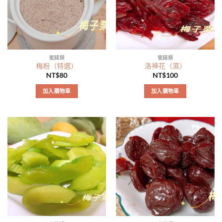
蜜餞類
蜜餞類
梅粉（特選）
洛神花（濕）
NT$
80
NT$
100
加入購物車
加入購物車