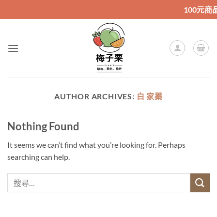
Skip
100元商品購
to
content
AUTHOR ARCHIVES:
白 家蓁
Nothing Found
It seems we can’t find what you’re looking for. Perhaps
searching can help.