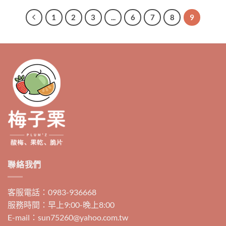
產
品
1
2
3
...
6
7
8
9
有
多
種
款
式。
可
在
產
品
頁
面
選
擇
選
聯絡我們
項
客服電話：0983-936668
服務時間：早上9:00-晚上8:00
E-mail：sun75260@yahoo.com.tw