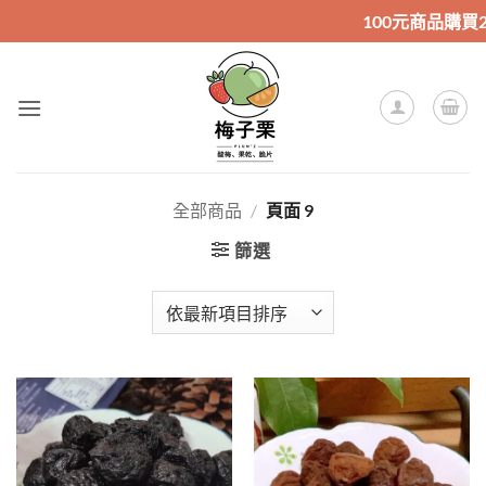
Skip
100元商品購買20包送
to
content
全部商品
/
頁面 9
篩選