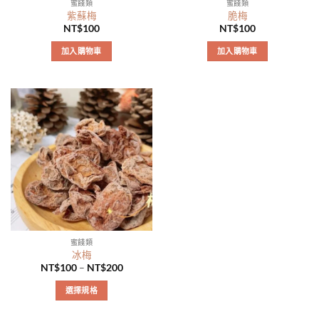
蜜餞類
蜜餞類
紫蘇梅
脆梅
NT$
100
NT$
100
加入購物車
加入購物車
蜜餞類
冰梅
NT$
100
–
NT$
200
選擇規格
此