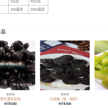
4
公克
40公克
200
毫克
2000毫克
商品
蜜餞類
蜜餞類
野生薄荷金桔
化核梅（乾、無籽）
NT$
100
NT$
100