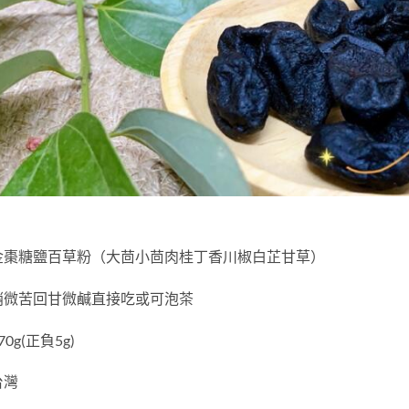
金棗糖鹽百草粉（大茴小茴肉桂丁香川椒白芷甘草）
稍微苦回甘微鹹直接吃或可泡茶
0g(正負5g)
台灣