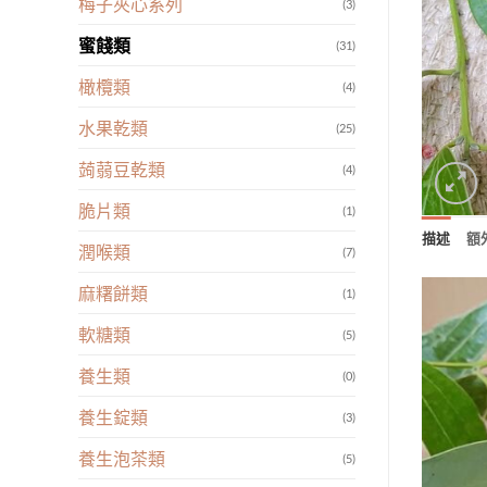
梅子夾心系列
(3)
蜜餞類
(31)
橄欖類
(4)
水果乾類
(25)
蒟蒻豆乾類
(4)
脆片類
(1)
描述
額
潤喉類
(7)
麻糬餅類
(1)
軟糖類
(5)
養生類
(0)
養生錠類
(3)
養生泡茶類
(5)