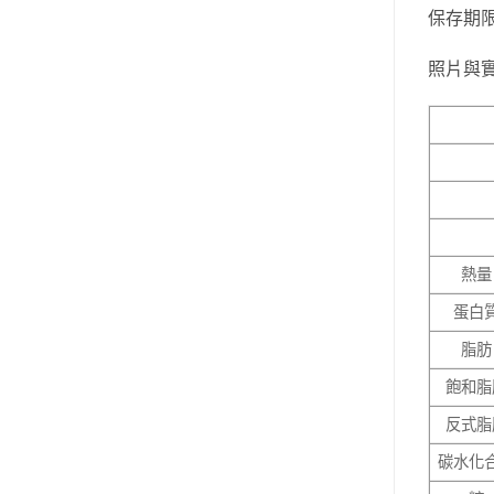
保存期
照片與
熱量
蛋白
脂肪
飽和脂
反式脂
碳水化