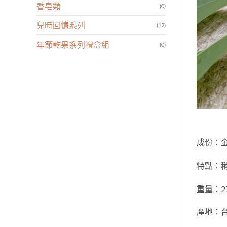
香皂類
(0)
兒時回憶系列
(12)
年節乾果系列禮盒組
(0)
成份：
特點：
重量：27
產地：