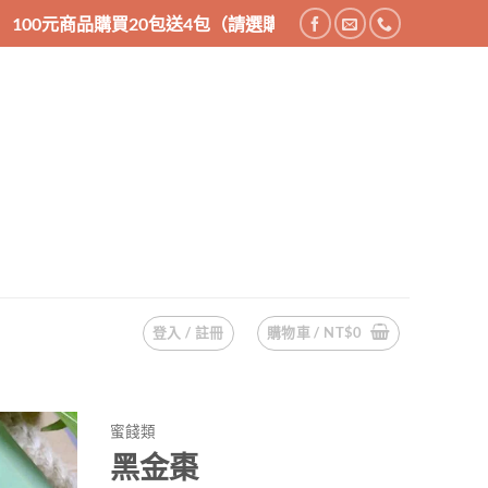
包送4包（請選購24件商品），200元商品購買10包送2包（請選
登入 / 註冊
購物車 /
NT$
0
蜜餞類
黑金棗