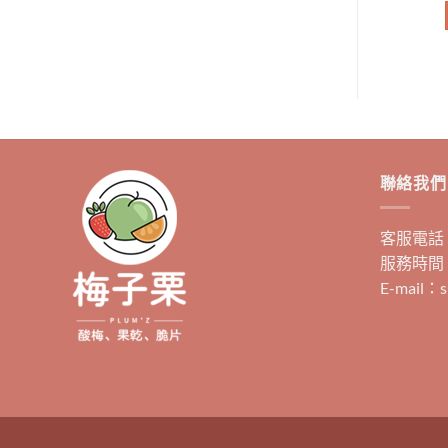
加入購物車
選擇規格
此
產
品
有
多
種
款
聯絡我們
式。
可
客服電話：0
在
服務時間：
產
E-mail：s
品
頁
面
選
擇
選
項