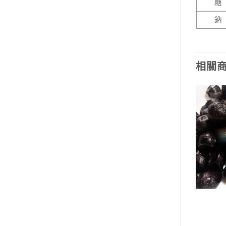
糖
鈉
相關
蜜餞類
蜜餞類
梅粉（特選）
甜菊梅
NT$
80
NT$
100
–
NT$
200