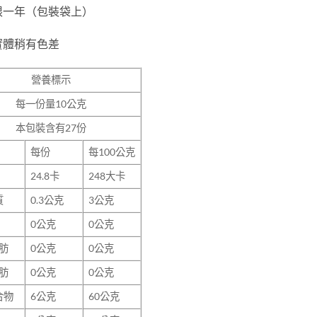
限一年（包裝袋上）
實體稍有色差
營養標示
每一份量
10
公克
本包裝含有
27
份
每份
每100公克
24.8
卡
248大卡
質
0.3
公克
3公克
0
公克
0公克
肪
0
公克
0公克
肪
0
公克
0公克
合物
6
公克
60公克