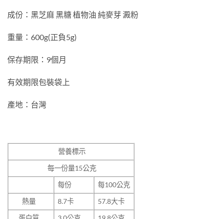
成份：黑芝麻 黑糖 植物油 純麥芽 澱粉
重量：600g(正負5g)
保存期限：9個月
有效期限包裝袋上
產地：台灣
營養標示
每一份量15
公克
每份
每100公克
熱量
8.7卡
57.8大卡
蛋白質
3.0公克
19.8公克