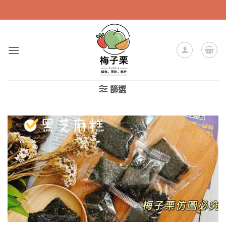
Skip
to
content
篩選