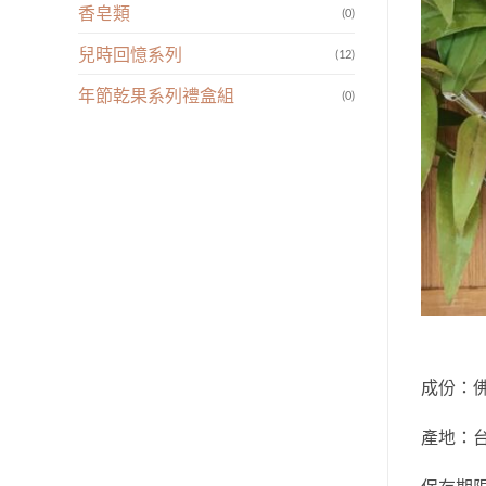
香皂類
(0)
兒時回憶系列
(12)
年節乾果系列禮盒組
(0)
成份：佛
產地：