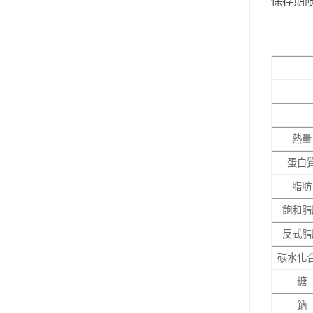
保存期
熱量
蛋白
脂肪
飽和脂
反式脂
碳水化
糖
鈉