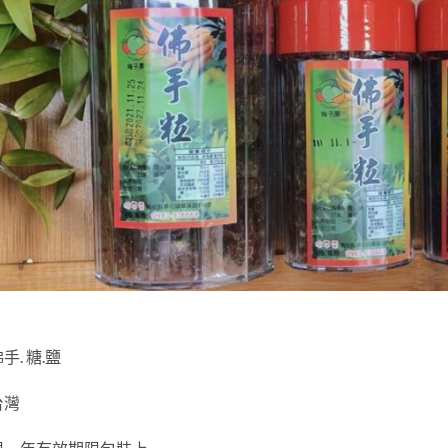
手. 糖.鹽
台灣