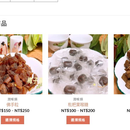
商品
潤喉類
潤喉類
佛手粒
枇杷果喉糖
T$
150
–
NT$
250
NT$
100
–
NT$
200
N
選擇規格
選擇規格
此
此