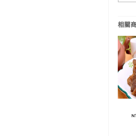
相關
潤喉類
潤喉類
佛手金棗
黑醋栗（莓果之王）
NT$
100
NT$
100
–
NT$
200
N
加入購物車
選擇規格
此