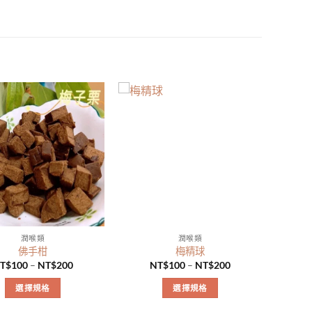
潤喉類
潤喉類
佛手柑
梅精球
T$
100
–
NT$
200
NT$
100
–
NT$
200
選擇規格
選擇規格
此
此