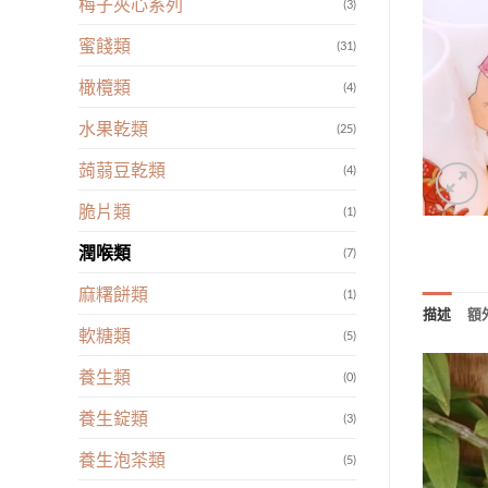
梅子夾心系列
(3)
蜜餞類
(31)
橄欖類
(4)
水果乾類
(25)
蒟蒻豆乾類
(4)
脆片類
(1)
潤喉類
(7)
麻糬餅類
(1)
描述
額
軟糖類
(5)
養生類
(0)
養生錠類
(3)
養生泡茶類
(5)