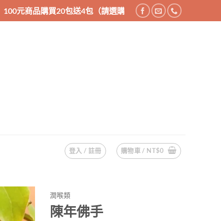
0包送4包（請選購24件商品），200元商品購買10包送2包（請
登入 / 註冊
購物車 /
NT$
0
潤喉類
陳年佛手