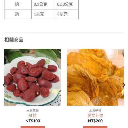
糖
8.3
公克
82.8公克
鈉
1
毫克
3毫克
相關商品
水果乾類
水果乾類
紅桃
愛文芒果
NT$
100
NT$
200