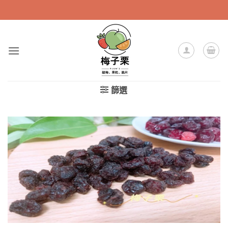
Skip
to
content
篩選