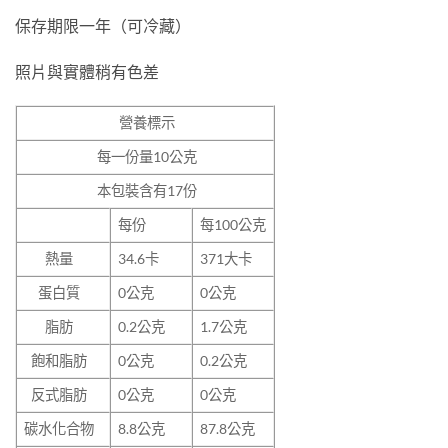
保存期限一年（可冷藏）
照片與實體稍有色差
營養標示
每一份量
10
公克
本包裝含有
17
份
每份
每100公克
熱量
34.6
卡
371大卡
蛋白質
0
公克
0公克
脂肪
0.2
公克
1.7公克
飽和脂肪
0
公克
0.2公克
反式脂肪
0
公克
0公克
碳水化合物
8.8
公克
87.8公克