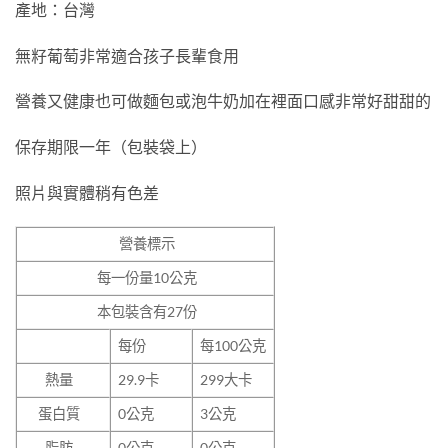
產地：台灣
無籽葡萄非常適合孩子長輩食用
營養又健康也可做麵包或泡牛奶加在裡面口感非常好甜甜的
保存期限一年（包裝袋上）
照片與實體稍有色差
營養標示
每一份量
10
公克
本包裝含有
27
份
每份
每100公克
熱量
29.9
卡
299大卡
蛋白質
0
公克
3公克
脂肪
0
公克
0公克