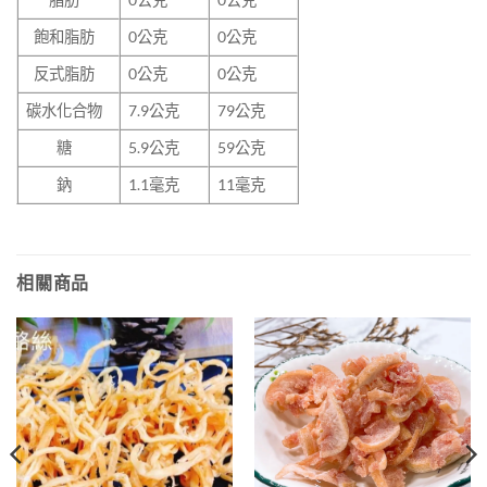
飽和脂肪
0
公克
0公克
反式脂肪
0
公克
0公克
碳水化合物
7.9
公克
79公克
糖
5.9
公克
59公克
鈉
1.1
毫克
11毫克
相關商品