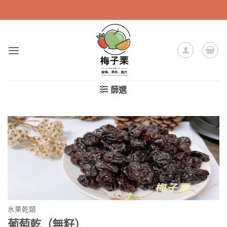
Skip
to
content
篩選
水果乾類
葡萄乾（無籽）