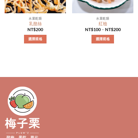
水果乾類
水果乾類
乳酪絲
紅柚
NT$
200
NT$
100
–
NT$
200
選擇規格
選擇規格
此
此
產
產
品
品
有
有
多
多
種
種
款
款
式。
式。
可
可
在
在
產
產
品
品
頁
頁
面
面
選
選