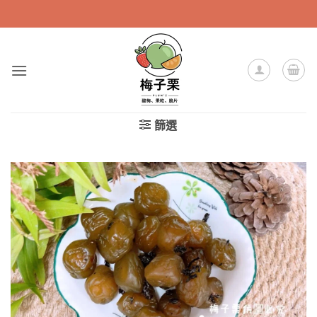
Skip
to
content
篩選