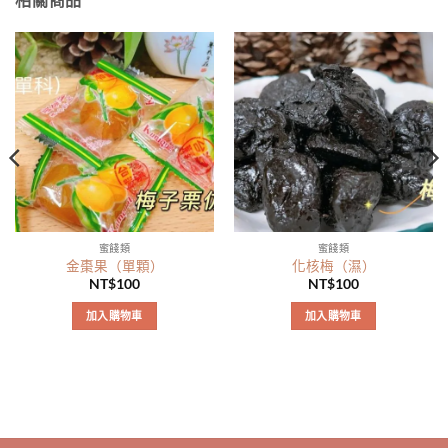
蜜餞類
蜜餞類
金棗果（單顆）
化核梅（濕）
NT$
100
NT$
100
加入購物車
加入購物車