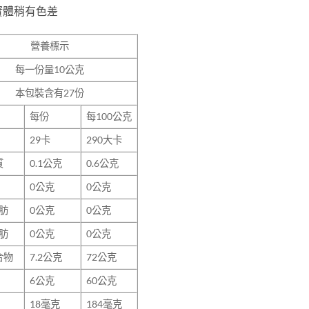
實體稍有色差
營養標示
每一份量
10
公克
本包裝含有
27
份
每份
每100公克
29
卡
290大卡
質
0.1
公克
0.6公克
0
公克
0公克
肪
0
公克
0公克
肪
0
公克
0公克
合物
7.2
公克
72公克
6
公克
60公克
18
毫克
184毫克