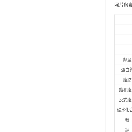
照片與
熱量
蛋白
脂肪
飽和脂
反式脂
碳水化
糖
鈉