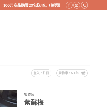
0包送4包（請選購24件商品），200元商品購買10包送2包（請選
登入 / 註冊
購物車 /
NT$
0
蜜餞類
紫蘇梅