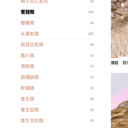
梅子夾心系列
(3)
蜜餞類
(31)
橄欖類
(4)
水果乾類
(25)
蒟蒻豆乾類
(4)
脆片類
(1)
描述
額
潤喉類
(7)
麻糬餅類
(1)
軟糖類
(5)
養生類
(0)
養生錠類
(3)
養生泡茶類
(5)