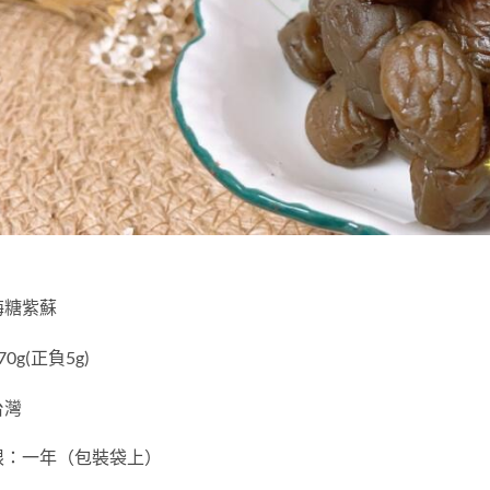
梅糖紫蘇
0g(正負5g)
台灣
限：一年（包裝袋上）