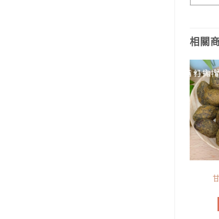
相關
已售完
蜜餞類
蜜餞類
烏棗
奶梅
NT$
100
NT$
100
加入購物車
查看內容