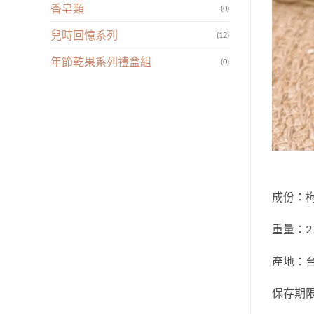
香皂類
(0)
兒時回憶系列
(12)
年節乾果系列禮盒組
(0)
成份：
重量：27
產地：
保存期