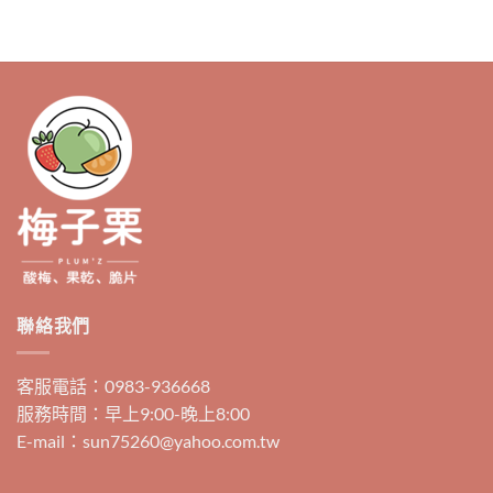
有
多
種
款
式。
可
在
產
品
頁
面
選
擇
選
聯絡我們
項
客服電話：0983-936668
服務時間：早上9:00-晚上8:00
E-mail：sun75260@yahoo.com.tw