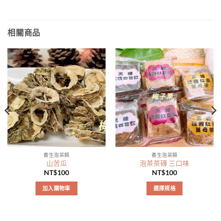
相關商品
養生泡茶類
養生泡茶類
山苦瓜
泡茶茶磚 三口味
NT$
100
NT$
100
加入購物車
選擇規格
此
產
品