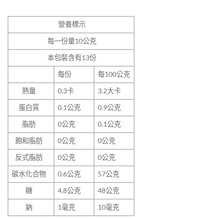
營養標示
每一份量10
公克
本包裝含有13
份
每份
每100公克
熱量
0.3卡
3.2大卡
蛋白質
0.1公克
0.9公克
脂肪
0公克
0.1公克
飽和脂肪
0公克
0公克
反式脂肪
0公克
0公克
碳水化合物
0.6公克
57公克
糖
4.8公克
48公克
鈉
1毫克
10毫克