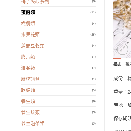
梅子夾心系列
(3)
蜜餞類
(31)
橄欖類
(4)
水果乾類
(25)
蒟蒻豆乾類
(4)
脆片類
(1)
描述
額
潤喉類
(7)
成份：
麻糬餅類
(1)
軟糖類
(5)
重量：26
養生類
(0)
產地：
養生錠類
(3)
保存期
養生泡茶類
(5)