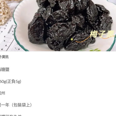
外資訊
梅糖鹽
0g(正負5g)
加州
限一年（包裝袋上）