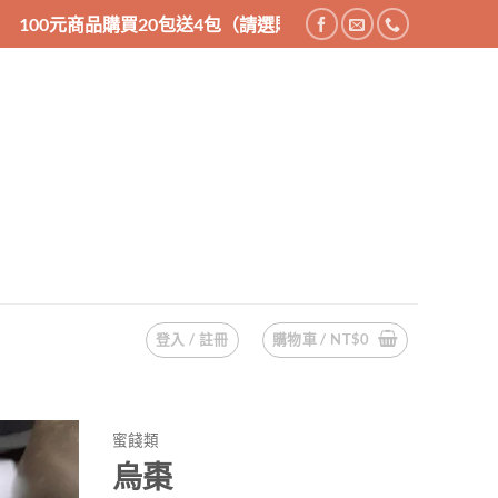
20包送4包（請選購24件商品），200元商品購買10包送2包（
登入 / 註冊
購物車 /
NT$
0
蜜餞類
烏棗