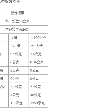
實體稍有色差
營養標示
每一份量
10
公克
本包裝含有
26
份
每份
每100公克
29.1
卡
291大卡
質
0.1
公克
1.4公克
0
公克
0.04公克
肪
0
公克
0公克
肪
0
公克
0公克
合物
7.1
公克
71公克
4
公克
40公克
135
毫克
1350毫克