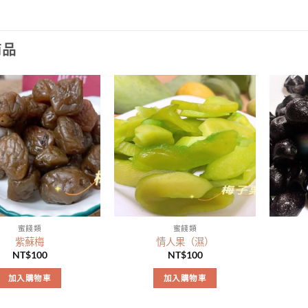
商品
蜜餞類
蜜餞類
紫蘇梅
情人果（濕）
NT$
100
NT$
100
加入購物車
加入購物車