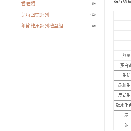
照片與
香皂類
(0)
兒時回憶系列
(12)
年節乾果系列禮盒組
(0)
熱量
蛋白
脂肪
飽和脂
反式脂
碳水化
糖
鈉