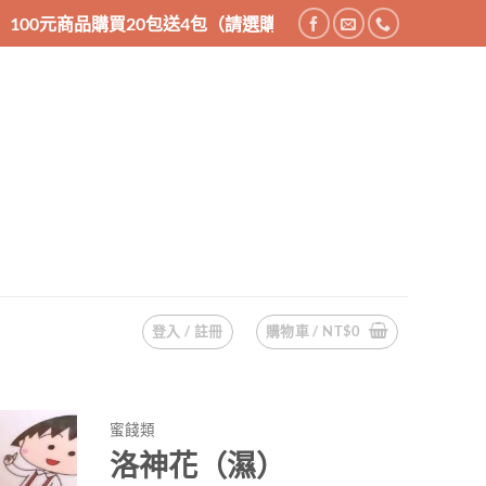
包送4包（請選購24件商品），200元商品購買10包送2包（請選
登入 / 註冊
購物車 /
NT$
0
蜜餞類
洛神花（濕）