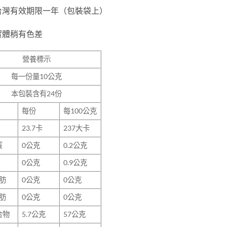
台灣有效期限一年（包裝袋上）
實體稍有色差
營養標示
每一份量
10
公克
本包裝含有
24
份
每份
每100公克
23.7
卡
237大卡
質
0
公克
0.2公克
0
公克
0.9公克
肪
0
公克
0公克
肪
0
公克
0公克
合物
5.7
公克
57公克