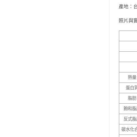
產地：
照片與
熱量
蛋白
脂肪
飽和脂
反式脂
碳水化