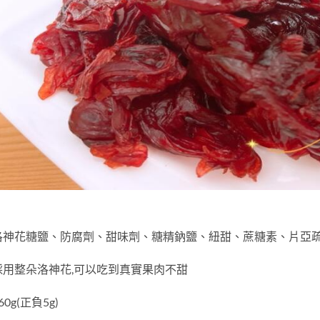
洛神花糖鹽、防腐劑、甜味劑、糖精鈉鹽、紐甜、蔗糖素、片亞疏
採用整朵洛神花,可以吃到真實果肉不甜
0g(正負5g)