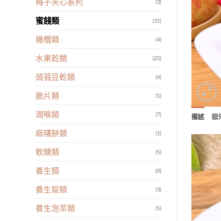
梅子夾心系列
(3)
蜜餞類
(31)
橄欖類
(4)
水果乾類
(25)
蒟蒻豆乾類
(4)
脆片類
(1)
潤喉類
(7)
描述
額
麻糬餅類
(1)
軟糖類
(5)
養生類
(0)
養生錠類
(3)
養生泡茶類
(5)