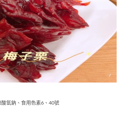
酸氫鈉、食用色素6、40號