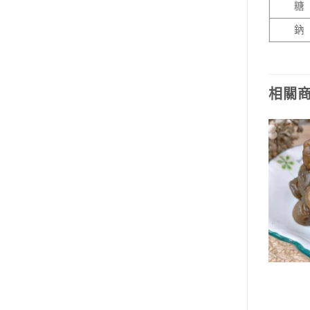
糖
鈉
相關
蜜餞類
蜜餞類
野生薄荷金桔
小紅莓（有籽）
NT$
100
NT$
100