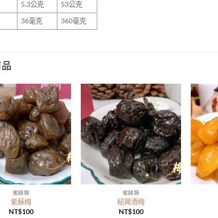
5.3
公克
53公克
36
毫克
360毫克
商品
蜜餞類
蜜餞類
紫蘇梅
紹興酒梅
NT$
100
NT$
100