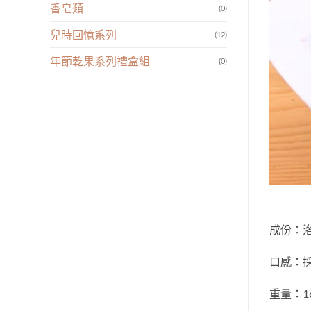
香皂類
(0)
兒時回憶系列
(12)
年節乾果系列禮盒組
(0)
成份：
口感：
重量：16