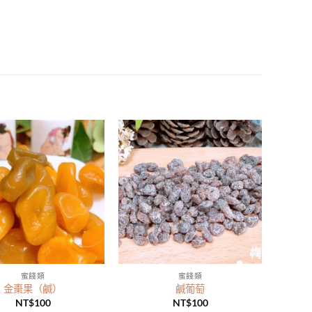
蜜餞類
蜜餞類
金棗果（鹹）
鹹葡萄
NT$
100
NT$
100