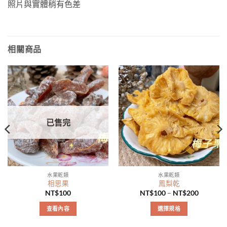
照片與實體稍有色差
相關商品
已售完
水果乾類
水果乾類
相思果
鳳梨乾
NT$
100
NT$
100
–
NT$
200
查看內容
選擇規格
此