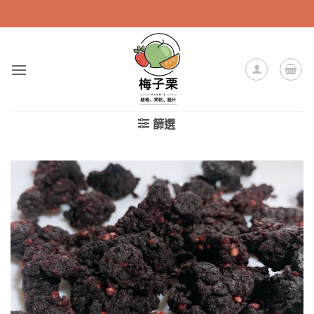
Skip
to
content
篩選