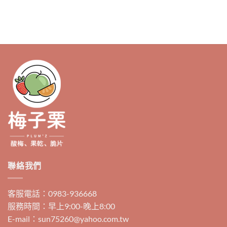
產
品
有
多
種
款
式。
可
在
產
品
頁
面
選
擇
選
聯絡我們
項
客服電話：0983-936668
服務時間：早上9:00-晚上8:00
E-mail：sun75260@yahoo.com.tw