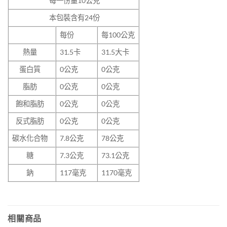
每一份量
10
公克
本包裝含有
24
份
每份
每100公克
熱量
31.5
卡
31.5大卡
蛋白質
0
公克
0公克
脂肪
0
公克
0公克
飽和脂肪
0
公克
0公克
反式脂肪
0
公克
0公克
碳水化合物
7.8
公克
78公克
糖
7.3
公克
73.1公克
鈉
117
毫克
1170毫克
相關商品