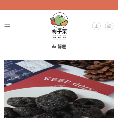
Skip
to
content
篩選