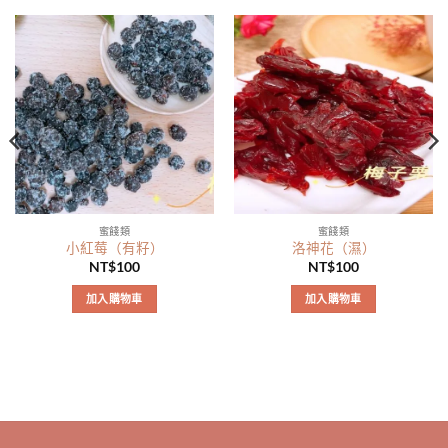
蜜餞類
蜜餞類
小紅莓（有籽）
洛神花（濕）
NT$
100
NT$
100
加入購物車
加入購物車