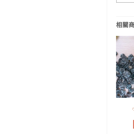
相關
蜜餞類
蜜餞類
金棗果（單顆）
情人果（濕）
NT$
100
NT$
100
加入購物車
加入購物車