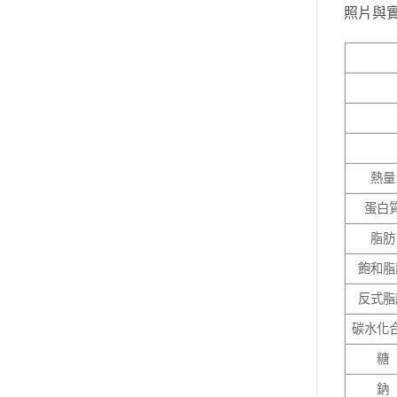
照片與
熱量
蛋白
脂肪
飽和脂
反式脂
碳水化
糖
鈉