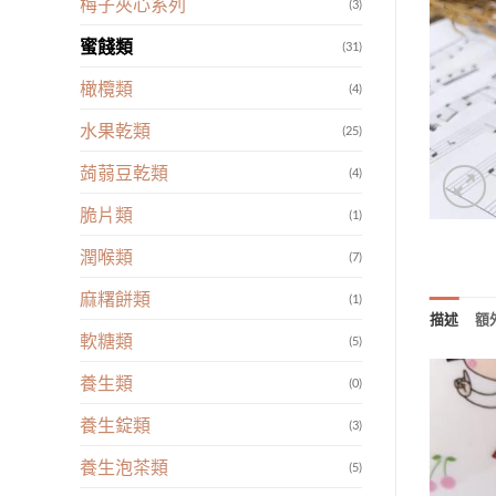
梅子夾心系列
(3)
蜜餞類
(31)
橄欖類
(4)
水果乾類
(25)
蒟蒻豆乾類
(4)
脆片類
(1)
潤喉類
(7)
麻糬餅類
(1)
描述
額
軟糖類
(5)
養生類
(0)
養生錠類
(3)
養生泡茶類
(5)