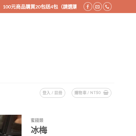
0包送4包（請選購24件商品），200元商品購買10包送2包（請選
登入 / 註冊
購物車 /
NT$
0
蜜餞類
冰梅