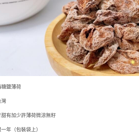
梅糖鹽薄荷
台灣
甘甜有加少許薄荷微涼無籽
限一年（包裝袋上）