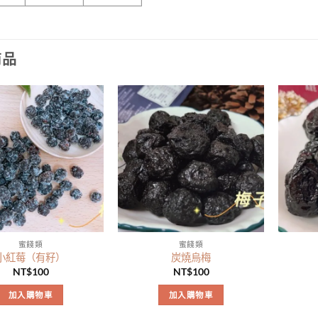
商品
蜜餞類
蜜餞類
小紅莓（有籽）
炭燒烏梅
NT$
100
NT$
100
加入購物車
加入購物車