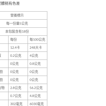
實體稍有色差
營養標示
每一份量
5
公克
本包裝含有
18
份
每份
每100公克
12.4
卡
248大卡
質
0.2
公克
4公克
0
公克
0.8公克
肪
0
公克
0公克
肪
0
公克
0公克
合物
2.8
公克
56.2公克
0.7
公克
4.8公克
302
毫克
6030毫克