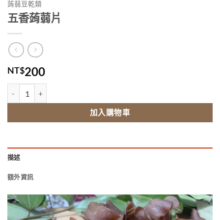
蒟蒻豆乾類
五香蒟蒻片
200
NT$
五香蒟蒻片 數量
加入購物車
描述
額外資訊