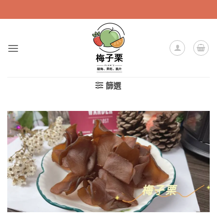
Skip
to
content
篩選