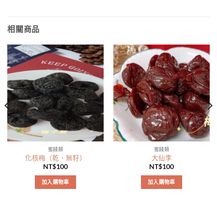
相關商品
蜜餞類
蜜餞類
化核梅（乾、無籽）
大仙李
NT$
100
NT$
100
加入購物車
加入購物車