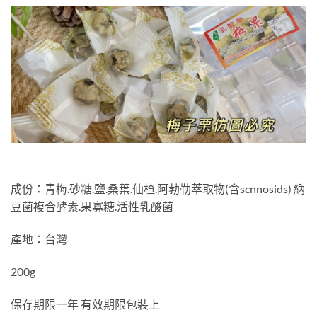
成份：青梅.砂糖.鹽.桑葉.仙楂.阿勃勒萃取物(含scnnosids) 納
豆菌複合酵素.果寡糖.活性乳酸菌
產地：台灣
200g
保存期限一年 有效期限包裝上