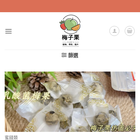
Skip
to
content
篩選
蜜餞類