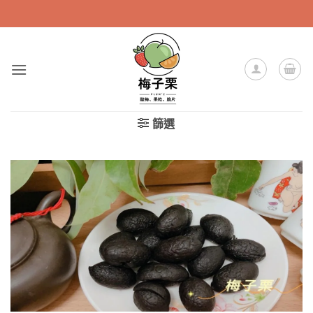
Skip
to
content
篩選