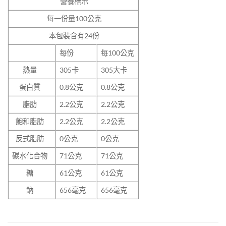
營養標示
每一份量
100
公克
本包裝含有
24
份
每份
每100公克
熱量
305
卡
305
大卡
蛋白質
0.8
公克
0.8公克
脂肪
2.2
公克
2.2
公克
飽和脂肪
2.2
公克
2.2
公克
反式脂肪
0
公克
0公克
碳水化合物
71
公克
71公克
糖
61
公克
61公克
鈉
656
毫克
656毫克